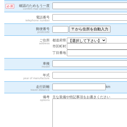
確認のためもう一度
confirm mail address
電話番号
telephone number
郵便番号
postcode
都道府県
ご住所
address
市区町村
丁目番地
車種
model
年式
year of manufacture
km
走行距離
travel distance
備考
主な装備や特記事項をお書きください
options